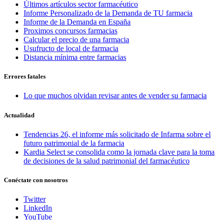
Últimos artículos sector farmacéutico
Informe Personalizado de la Demanda de TU farmacia
Informe de la Demanda en España
Proximos concursos farmacias
Calcular el precio de una farmacia
Usufructo de local de farmacia
Distancia mínima entre farmacias
Errores fatales
Lo que muchos olvidan revisar antes de vender su farmacia
Actualidad
Tendencias 26, el informe más solicitado de Infarma sobre el
futuro patrimonial de la farmacia
Kardia Select se consolida como la jornada clave para la toma
de decisiones de la salud patrimonial del farmacéutico
Conéctate con nosotros
Twitter
LinkedIn
YouTube