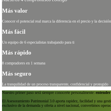
Más valor
Conocer el potencial real marca la diferencia en el precio y la decisión
Más fácil
Un equipo de 6 especialistas trabajando para ti
Más rápido
8 compradores en 1 semana
Más seguro
La tranquilidad de un proceso transparente, confidencial y protegido
Nuestro primer paso será siempre conocerte personalmente:
entender 
El Asesoramiento Patrimonial 3.0 aporta rapidez, facilidad y una ges
exclusivo de la demanda y oferta a nivel nacional, convertimos operac