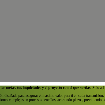
tus metas, tus inquietudes y el proyecto con el que sueñas.
Solo así
tión diseñada
para asegurar el máximo valor para ti en cada transmisión
.
iones complejas en procesos sencillos, acortando plazos, previniendo co