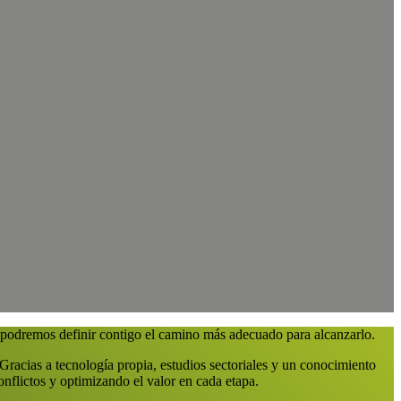
 podremos definir contigo el camino más adecuado para alcanzarlo.
 Gracias a tecnología propia, estudios sectoriales y un conocimiento
nflictos y optimizando el valor en cada etapa.