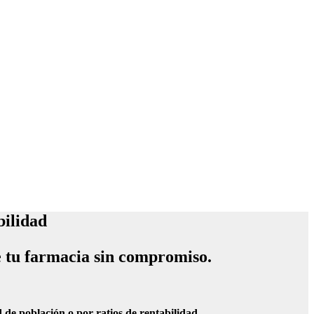
bilidad
e tu farmacia sin compromiso.
de población o por ratios de rentabilidad
.