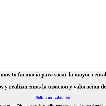
mos tu farmacia para sacar la mayor renta
os y realizaremos la tasación y valoración d
Solicita una valoración
estra mano.
Disponemos de estudios por comunidades, por densidad 