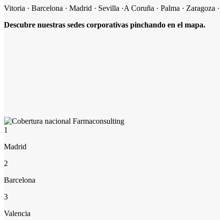
Vitoria · Barcelona · Madrid · Sevilla ·A Coruña · Palma · Zaragoza ·
Descubre nuestras sedes corporativas pinchando en el mapa.
1
2
3
4
5
6
7
8
9
1
Madrid
2
Barcelona
3
Valencia