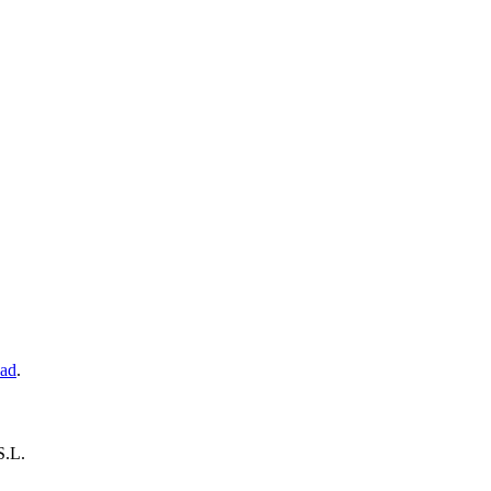
dad
.
.L.