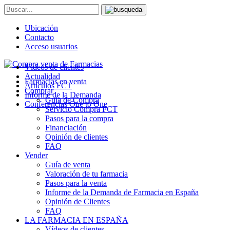
Ubicación
Contacto
Acceso usuarios
Vídeos de clientes
Actualidad
Farmacias en venta
Artículos FCT
Comprar
Informe de la Demanda
Guía de Compra
Conferencias One to One
Servicio Compra FCT
Pasos para la compra
Financiación
Opinión de clientes
FAQ
Vender
Guía de venta
Valoración de tu farmacia
Pasos para la venta
Informe de la Demanda de Farmacia en España
Opinión de Clientes
FAQ
LA FARMACIA EN ESPAÑA
Vídeos de clientes