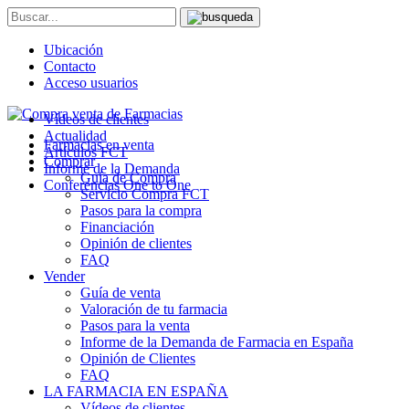
Ubicación
Contacto
Acceso usuarios
Vídeos de clientes
Actualidad
Farmacias en venta
Artículos FCT
Comprar
Informe de la Demanda
Guía de Compra
Conferencias One to One
Servicio Compra FCT
Pasos para la compra
Financiación
Opinión de clientes
FAQ
Vender
Guía de venta
Valoración de tu farmacia
Pasos para la venta
Informe de la Demanda de Farmacia en España
Opinión de Clientes
FAQ
LA FARMACIA EN ESPAÑA
Vídeos de clientes