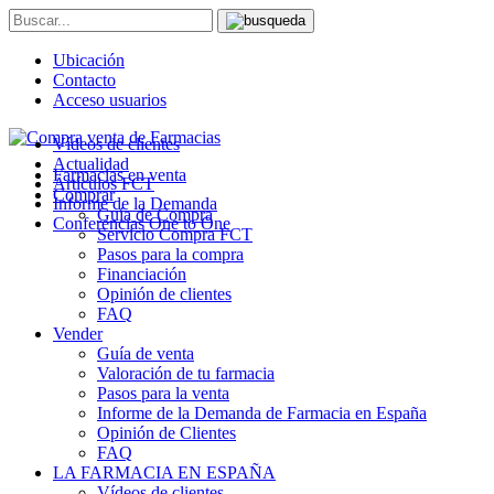
Ubicación
Contacto
Acceso usuarios
Vídeos de clientes
Actualidad
Farmacias en venta
Artículos FCT
Comprar
Informe de la Demanda
Guía de Compra
Conferencias One to One
Servicio Compra FCT
Pasos para la compra
Financiación
Opinión de clientes
FAQ
Vender
Guía de venta
Valoración de tu farmacia
Pasos para la venta
Informe de la Demanda de Farmacia en España
Opinión de Clientes
FAQ
LA FARMACIA EN ESPAÑA
Vídeos de clientes