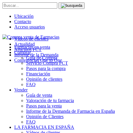
Ubicación
Contacto
Acceso usuarios
Vídeos de clientes
Actualidad
Farmacias en venta
Artículos FCT
Comprar
Informe de la Demanda
Guía de Compra
Conferencias One to One
Servicio Compra FCT
Pasos para la compra
Financiación
Opinión de clientes
FAQ
Vender
Guía de venta
Valoración de tu farmacia
Pasos para la venta
Informe de la Demanda de Farmacia en España
Opinión de Clientes
FAQ
LA FARMACIA EN ESPAÑA
Vídeos de clientes