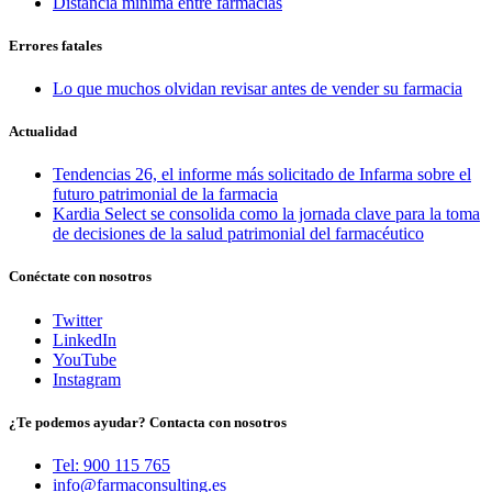
Distancia mínima entre farmacias
Errores fatales
Lo que muchos olvidan revisar antes de vender su farmacia
Actualidad
Tendencias 26, el informe más solicitado de Infarma sobre el
futuro patrimonial de la farmacia
Kardia Select se consolida como la jornada clave para la toma
de decisiones de la salud patrimonial del farmacéutico
Conéctate con nosotros
Twitter
LinkedIn
YouTube
Instagram
¿Te podemos ayudar? Contacta con nosotros
Tel: 900 115 765
info@farmaconsulting.es