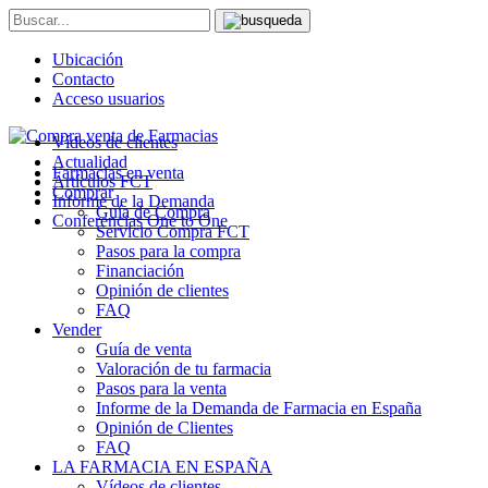
Ubicación
Contacto
Acceso usuarios
Vídeos de clientes
Actualidad
Farmacias en venta
Artículos FCT
Comprar
Informe de la Demanda
Guía de Compra
Conferencias One to One
Servicio Compra FCT
Pasos para la compra
Financiación
Opinión de clientes
FAQ
Vender
Guía de venta
Valoración de tu farmacia
Pasos para la venta
Informe de la Demanda de Farmacia en España
Opinión de Clientes
FAQ
LA FARMACIA EN ESPAÑA
Vídeos de clientes