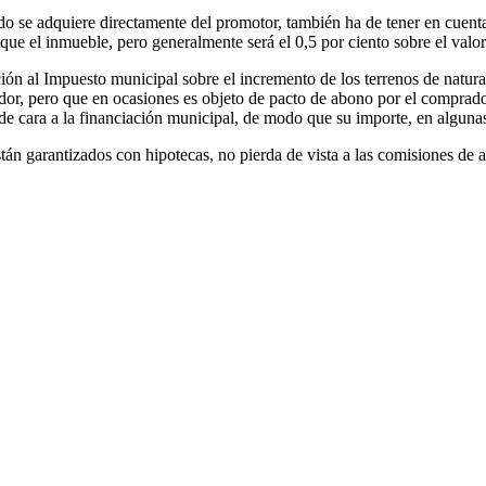
do se adquiere directamente del promotor, también ha de tener en cuenta
 el inmueble, pero generalmente será el 0,5 por ciento sobre el valor 
ción al Impuesto municipal sobre el incremento de los terrenos de natu
edor, pero que en ocasiones es objeto de pacto de abono por el comprado
 de cara a la financiación municipal, de modo que su importe, en algun
n garantizados con hipotecas, no pierda de vista a las comisiones de ape