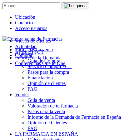
Ubicación
Contacto
Acceso usuarios
Vídeos de clientes
Actualidad
Farmacias en venta
Artículos FCT
Comprar
Informe de la Demanda
Guía de Compra
Conferencias One to One
Servicio Compra FCT
Pasos para la compra
Financiación
Opinión de clientes
FAQ
Vender
Guía de venta
Valoración de tu farmacia
Pasos para la venta
Informe de la Demanda de Farmacia en España
Opinión de Clientes
FAQ
LA FARMACIA EN ESPAÑA
Vídeos de clientes