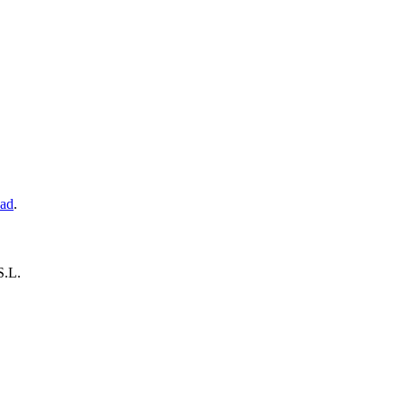
dad
.
.L.