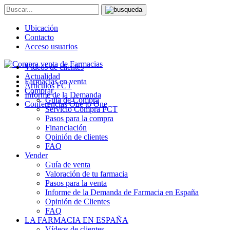
Ubicación
Contacto
Acceso usuarios
Vídeos de clientes
Actualidad
Farmacias en venta
Artículos FCT
Comprar
Informe de la Demanda
Guía de Compra
Conferencias One to One
Servicio Compra FCT
Pasos para la compra
Financiación
Opinión de clientes
FAQ
Vender
Guía de venta
Valoración de tu farmacia
Pasos para la venta
Informe de la Demanda de Farmacia en España
Opinión de Clientes
FAQ
LA FARMACIA EN ESPAÑA
Vídeos de clientes