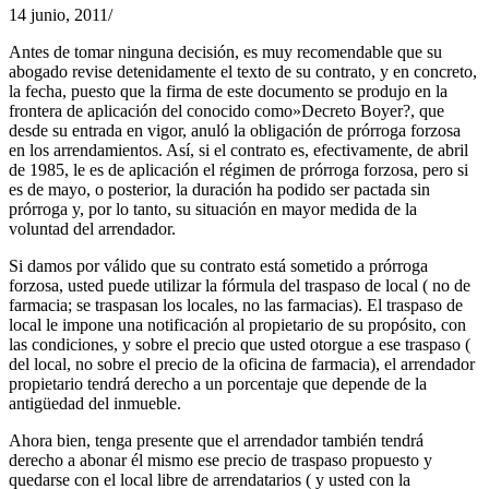
14 junio, 2011
/
Antes de tomar ninguna decisión, es muy recomendable que su
abogado revise detenidamente el texto de su contrato, y en concreto,
la fecha, puesto que la firma de este documento se produjo en la
frontera de aplicación del conocido como»Decreto Boyer?, que
desde su entrada en vigor, anuló la obligación de prórroga forzosa
en los arrendamientos. Así, si el contrato es, efectivamente, de abril
de 1985, le es de aplicación el régimen de prórroga forzosa, pero si
es de mayo, o posterior, la duración ha podido ser pactada sin
prórroga y, por lo tanto, su situación en mayor medida de la
voluntad del arrendador.
Si damos por válido que su contrato está sometido a prórroga
forzosa, usted puede utilizar la fórmula del traspaso de local ( no de
farmacia; se traspasan los locales, no las farmacias). El traspaso de
local le impone una notificación al propietario de su propósito, con
las condiciones, y sobre el precio que usted otorgue a ese traspaso (
del local, no sobre el precio de la oficina de farmacia), el arrendador
propietario tendrá derecho a un porcentaje que depende de la
antigüedad del inmueble.
Ahora bien, tenga presente que el arrendador también tendrá
derecho a abonar él mismo ese precio de traspaso propuesto y
quedarse con el local libre de arrendatarios ( y usted con la