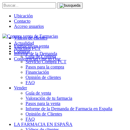
Ubicación
Contacto
Acceso usuarios
Vídeos de clientes
Actualidad
Farmacias en venta
Artículos FCT
Comprar
Informe de la Demanda
Guía de Compra
Conferencias One to One
Servicio Compra FCT
Pasos para la compra
Financiación
Opinión de clientes
FAQ
Vender
Guía de venta
Valoración de tu farmacia
Pasos para la venta
Informe de la Demanda de Farmacia en España
Opinión de Clientes
FAQ
LA FARMACIA EN ESPAÑA
Vídeos de clientes