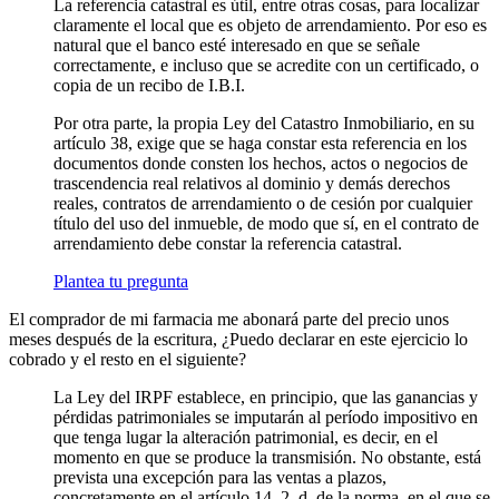
La referencia catastral es útil, entre otras cosas, para localizar
claramente el local que es objeto de arrendamiento. Por eso es
natural que el banco esté interesado en que se señale
correctamente, e incluso que se acredite con un certificado, o
copia de un recibo de I.B.I.
Por otra parte, la propia Ley del Catastro Inmobiliario, en su
artículo 38, exige que se haga constar esta referencia en los
documentos donde consten los hechos, actos o negocios de
trascendencia real relativos al dominio y demás derechos
reales, contratos de arrendamiento o de cesión por cualquier
título del uso del inmueble, de modo que sí, en el contrato de
arrendamiento debe constar la referencia catastral.
Plantea tu pregunta
El comprador de mi farmacia me abonará parte del precio unos
meses después de la escritura, ¿Puedo declarar en este ejercicio lo
cobrado y el resto en el siguiente?
La Ley del IRPF establece, en principio, que las ganancias y
pérdidas patrimoniales se imputarán al período impositivo en
que tenga lugar la alteración patrimonial, es decir, en el
momento en que se produce la transmisión. No obstante, está
prevista una excepción para las ventas a plazos,
concretamente en el artículo 14, 2, d, de la norma, en el que se