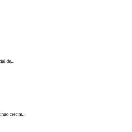
ial de...
inuo crecim...