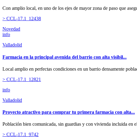
Con amplio local, en uno de los ejes de mayor zona de paso que asegur
> CCL-17.1_12438
Novedad
info
Valladolid
Farmacia en la principal avenida del barrio con alta visibil...
Local amplio en perfectas condiciones en un barrio densamente pobl
> CCL-17.1_12821
info
Valladolid
Proyecto atractivo para comprar tu primera farmacia con alta...
Población bien comunicada, sin guardias y con vivienda incluida en el
> CCL-17.1_9742