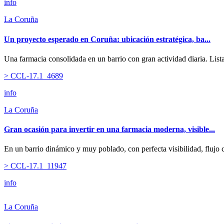
info
La Coruña
Un proyecto esperado en Coruña: ubicación estratégica, ba...
Una farmacia consolidada en un barrio con gran actividad diaria. Lista
> CCL-17.1_4689
info
La Coruña
Gran ocasión para invertir en una farmacia moderna, visible...
En un barrio dinámico y muy poblado, con perfecta visibilidad, flujo c
> CCL-17.1_11947
info
La Coruña