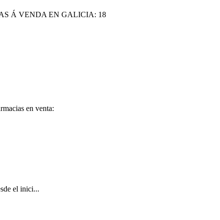
AS Á VENDA EN GALICIA:
18
rmacias en venta:
e el inici...