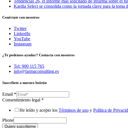
Tendencias 26, el informe más solicitado de Infarma sobre el fu
Kardia Select se consolida como la jornada clave para la toma d
Conéctate con nosotros
Twitter
LinkedIn
YouTube
Instagram
¿Te podemos ayudar? Contacta con nosotros
Tel: 900 115 765
info@farmaconsulting.es
Suscríbete a nuestro boletín
Email
*
Consentimiento legal
*
He leído y acepto los
Términos de uso
y
Política de Privaci
Phone
Quiero suscribirme