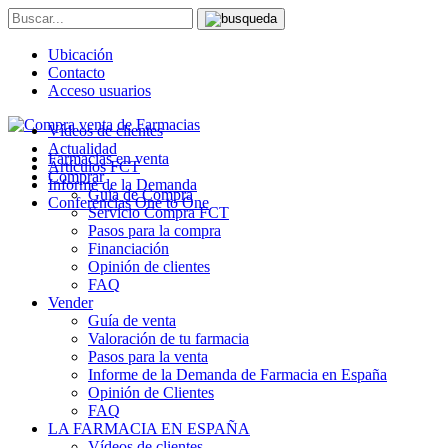
Ubicación
Contacto
Acceso usuarios
Vídeos de clientes
Actualidad
Farmacias en venta
Artículos FCT
Comprar
Informe de la Demanda
Guía de Compra
Conferencias One to One
Servicio Compra FCT
Pasos para la compra
Financiación
Opinión de clientes
FAQ
Vender
Guía de venta
Valoración de tu farmacia
Pasos para la venta
Informe de la Demanda de Farmacia en España
Opinión de Clientes
FAQ
LA FARMACIA EN ESPAÑA
Vídeos de clientes