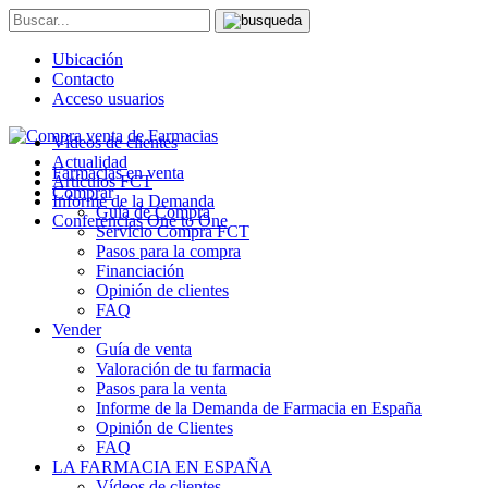
Ubicación
Contacto
Acceso usuarios
Vídeos de clientes
Actualidad
Farmacias en venta
Artículos FCT
Comprar
Informe de la Demanda
Guía de Compra
Conferencias One to One
Servicio Compra FCT
Pasos para la compra
Financiación
Opinión de clientes
FAQ
Vender
Guía de venta
Valoración de tu farmacia
Pasos para la venta
Informe de la Demanda de Farmacia en España
Opinión de Clientes
FAQ
LA FARMACIA EN ESPAÑA
Vídeos de clientes