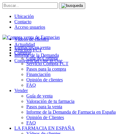
Ubicación
Contacto
Acceso usuarios
Vídeos de clientes
Actualidad
Farmacias en venta
Artículos FCT
Comprar
Informe de la Demanda
Guía de Compra
Conferencias One to One
Servicio Compra FCT
Pasos para la compra
Financiación
Opinión de clientes
FAQ
Vender
Guía de venta
Valoración de tu farmacia
Pasos para la venta
Informe de la Demanda de Farmacia en España
Opinión de Clientes
FAQ
LA FARMACIA EN ESPAÑA
Vídeos de clientes