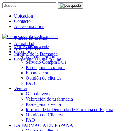
Ubicación
Contacto
Acceso usuarios
Vídeos de clientes
Actualidad
Farmacias en venta
Artículos FCT
Comprar
Informe de la Demanda
Guía de Compra
Conferencias One to One
Servicio Compra FCT
Pasos para la compra
Financiación
Opinión de clientes
FAQ
Vender
Guía de venta
Valoración de tu farmacia
Pasos para la venta
Informe de la Demanda de Farmacia en España
Opinión de Clientes
FAQ
LA FARMACIA EN ESPAÑA
Vídeos de clientes