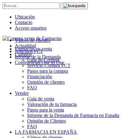
Ubicación
Contacto
Acceso usuarios
Vídeos de clientes
Actualidad
Farmacias en venta
Artículos FCT
Comprar
Informe de la Demanda
Guía de Compra
Conferencias One to One
Servicio Compra FCT
Pasos para la compra
Financiación
Opinión de clientes
FAQ
Vender
Guía de venta
Valoración de tu farmacia
Pasos para la venta
Informe de la Demanda de Farmacia en España
Opinión de Clientes
FAQ
LA FARMACIA EN ESPAÑA
Vídeos de clientes