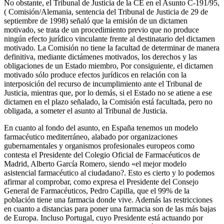
No obstante, el Tribunal de Justicia de la CE en el Asunto C-191/95,
( Comisión/Alemania, sentencia del Tribunal de Justicia de 29 de
septiembre de 1998) señaló que la emisión de un dictamen
motivado, se trata de un procedimiento previo que no produce
ningún efecto jurídico vinculante frente al destinatario del dictamen
motivado. La Comisión no tiene la facultad de determinar de manera
definitiva, mediante dictámenes motivados, los derechos y las
obligaciones de un Estado miembro, Por consiguiente, el dictamen
motivado sólo produce efectos jurídicos en relación con la
interposición del recurso de incumplimiento ante el Tribunal de
Justicia, mientras que, por lo demás, si el Estado no se atiene a ese
dictamen en el plazo señalado, la Comisión está facultada, pero no
obligada, a someter el asunto al Tribunal de Justicia.
En cuanto al fondo del asunto, en España tenemos un modelo
farmacéutico mediterráneo, alabado por organizaciones
gubernamentales y organismos profesionales europeos como
contesta el Presidente del Colegio Oficial de Farmacéuticos de
Madrid, Alberto García Romero, siendo «el mejor modelo
asistencial farmacéutico al ciudadano?. Esto es cierto y lo podemos
afirmar al comprobar, como expresa el Presidente del Consejo
General de Farmacéuticos, Pedro Capilla, que el 99% de la
población tiene una farmacia donde vive. Además las restricciones
en cuanto a distancias para poner una farmacia son de las más bajas
de Europa. Incluso Portugal, cuyo Presidente está actuando por