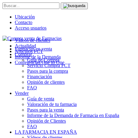
Ubicación
Contacto
Acceso usuarios
Vídeos de clientes
Actualidad
Farmacias en venta
Artículos FCT
Comprar
Informe de la Demanda
Guía de Compra
Conferencias One to One
Servicio Compra FCT
Pasos para la compra
Financiación
Opinión de clientes
FAQ
Vender
Guía de venta
Valoración de tu farmacia
Pasos para la venta
Informe de la Demanda de Farmacia en España
Opinión de Clientes
FAQ
LA FARMACIA EN ESPAÑA
Vídeos de clientes