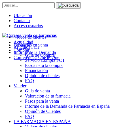
Ubicación
Contacto
Acceso usuarios
Vídeos de clientes
Actualidad
Farmacias en venta
Artículos FCT
Comprar
Informe de la Demanda
Guía de Compra
Conferencias One to One
Servicio Compra FCT
Pasos para la compra
Financiación
Opinión de clientes
FAQ
Vender
Guía de venta
Valoración de tu farmacia
Pasos para la venta
Informe de la Demanda de Farmacia en España
Opinión de Clientes
FAQ
LA FARMACIA EN ESPAÑA
Vídeos de clientes