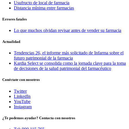
Usufructo de local de farmacia
Distancia mínima entre farmacias
Errores fatales
Lo que muchos olvidan revisar antes de vender su farmacia
Actualidad
Tendencias 26, el informe más solicitado de Infarma sobre el
futuro patrimonial de la farmacia
Kardia Select se consolida como la jornada clave para la toma
de decisiones de la salud patrimonial del farmacéutico
Conéctate con nosotros
Twitter
LinkedIn
YouTube
Instagram
¿Te podemos ayudar? Contacta con nosotros