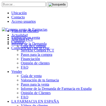
Ubicación
Contacto
Acceso usuarios
Vídeos de clientes
Actualidad
Farmacias en venta
Artículos FCT
Comprar
Informe de la Demanda
Guía de Compra
Conferencias One to One
Servicio Compra FCT
Pasos para la compra
Financiación
Opinión de clientes
FAQ
Vender
Guía de venta
Valoración de tu farmacia
Pasos para la venta
Informe de la Demanda de Farmacia en España
Opinión de Clientes
FAQ
LA FARMACIA EN ESPAÑA
Vídeos de clientes