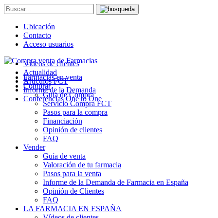
Ubicación
Contacto
Acceso usuarios
Vídeos de clientes
Actualidad
Farmacias en venta
Artículos FCT
Comprar
Informe de la Demanda
Guía de Compra
Conferencias One to One
Servicio Compra FCT
Pasos para la compra
Financiación
Opinión de clientes
FAQ
Vender
Guía de venta
Valoración de tu farmacia
Pasos para la venta
Informe de la Demanda de Farmacia en España
Opinión de Clientes
FAQ
LA FARMACIA EN ESPAÑA
Vídeos de clientes