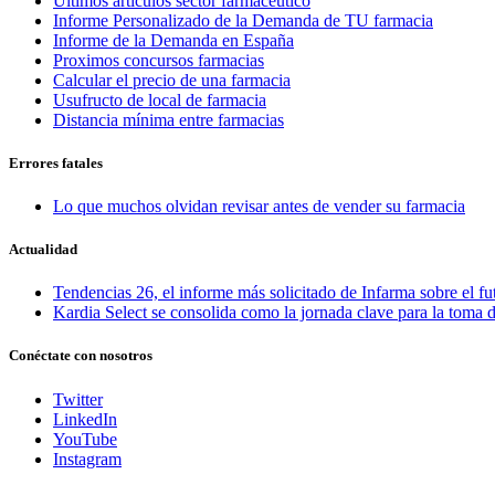
Últimos artículos sector farmacéutico
Informe Personalizado de la Demanda de TU farmacia
Informe de la Demanda en España
Proximos concursos farmacias
Calcular el precio de una farmacia
Usufructo de local de farmacia
Distancia mínima entre farmacias
Errores fatales
Lo que muchos olvidan revisar antes de vender su farmacia
Actualidad
Tendencias 26, el informe más solicitado de Infarma sobre el fu
Kardia Select se consolida como la jornada clave para la toma d
Conéctate con nosotros
Twitter
LinkedIn
YouTube
Instagram