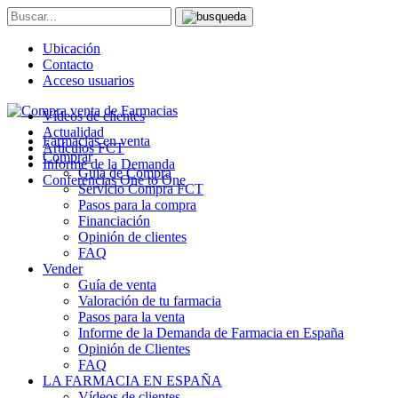
Ubicación
Contacto
Acceso usuarios
Vídeos de clientes
Actualidad
Farmacias en venta
Artículos FCT
Comprar
Informe de la Demanda
Guía de Compra
Conferencias One to One
Servicio Compra FCT
Pasos para la compra
Financiación
Opinión de clientes
FAQ
Vender
Guía de venta
Valoración de tu farmacia
Pasos para la venta
Informe de la Demanda de Farmacia en España
Opinión de Clientes
FAQ
LA FARMACIA EN ESPAÑA
Vídeos de clientes