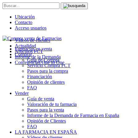
Ubicación
Contacto
Acceso usuarios
Vídeos de clientes
Actualidad
Farmacias en venta
Artículos FCT
Comprar
Informe de la Demanda
Guía de Compra
Conferencias One to One
Servicio Compra FCT
Pasos para la compra
Financiación
Opinión de clientes
FAQ
Vender
Guía de venta
Valoración de tu farmacia
Pasos para la venta
Informe de la Demanda de Farmacia en España
Opinión de Clientes
FAQ
LA FARMACIA EN ESPAÑA
Vídeos de clientes