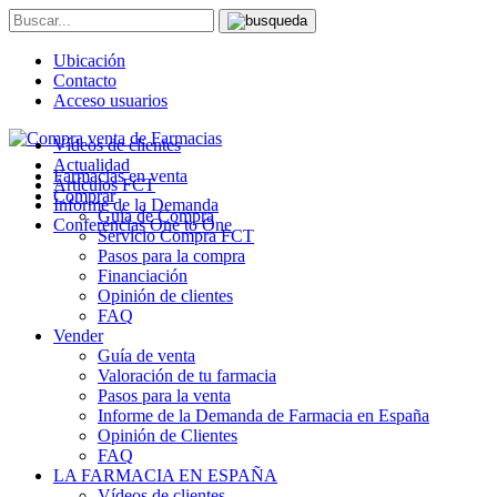
Ubicación
Contacto
Acceso usuarios
Vídeos de clientes
Actualidad
Farmacias en venta
Artículos FCT
Comprar
Informe de la Demanda
Guía de Compra
Conferencias One to One
Servicio Compra FCT
Pasos para la compra
Financiación
Opinión de clientes
FAQ
Vender
Guía de venta
Valoración de tu farmacia
Pasos para la venta
Informe de la Demanda de Farmacia en España
Opinión de Clientes
FAQ
LA FARMACIA EN ESPAÑA
Vídeos de clientes