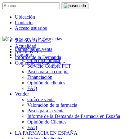
Ubicación
Contacto
Acceso usuarios
Vídeos de clientes
Actualidad
Farmacias en venta
Artículos FCT
Comprar
Informe de la Demanda
Guía de Compra
Conferencias One to One
Servicio Compra FCT
Pasos para la compra
Financiación
Opinión de clientes
FAQ
Vender
Guía de venta
Valoración de tu farmacia
Pasos para la venta
Informe de la Demanda de Farmacia en España
Opinión de Clientes
FAQ
LA FARMACIA EN ESPAÑA
Vídeos de clientes