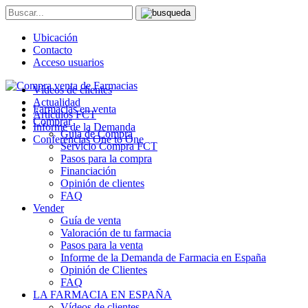
Ubicación
Contacto
Acceso usuarios
Vídeos de clientes
Actualidad
Farmacias en venta
Artículos FCT
Comprar
Informe de la Demanda
Guía de Compra
Conferencias One to One
Servicio Compra FCT
Pasos para la compra
Financiación
Opinión de clientes
FAQ
Vender
Guía de venta
Valoración de tu farmacia
Pasos para la venta
Informe de la Demanda de Farmacia en España
Opinión de Clientes
FAQ
LA FARMACIA EN ESPAÑA
Vídeos de clientes