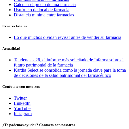
Calcular el precio de una farmacia
Usufructo de local de farmacia
Distancia mínima entre farmacias
Errores fatales
Lo que muchos olvidan revisar antes de vender su farmacia
Actualidad
Tendencias 26, el informe más solicitado de Infarma sobre el
futuro patrimonial de la farmacia
Kardia Select se consolida como la jornada clave para la toma
de decisiones de la salud patrimonial del farmacéutico
Conéctate con nosotros
Twitter
LinkedIn
YouTube
Instagram
¿Te podemos ayudar? Contacta con nosotros