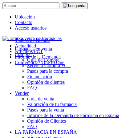
Ubicación
Contacto
Acceso usuarios
Vídeos de clientes
Actualidad
Farmacias en venta
Artículos FCT
Comprar
Informe de la Demanda
Guía de Compra
Conferencias One to One
Servicio Compra FCT
Pasos para la compra
Financiación
Opinión de clientes
FAQ
Vender
Guía de venta
Valoración de tu farmacia
Pasos para la venta
Informe de la Demanda de Farmacia en España
Opinión de Clientes
FAQ
LA FARMACIA EN ESPAÑA
Vídeos de clientes