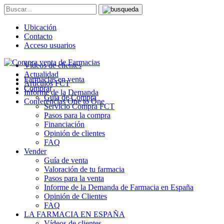
Ubicación
Contacto
Acceso usuarios
Vídeos de clientes
Actualidad
Farmacias en venta
Artículos FCT
Comprar
Informe de la Demanda
Guía de Compra
Conferencias One to One
Servicio Compra FCT
Pasos para la compra
Financiación
Opinión de clientes
FAQ
Vender
Guía de venta
Valoración de tu farmacia
Pasos para la venta
Informe de la Demanda de Farmacia en España
Opinión de Clientes
FAQ
LA FARMACIA EN ESPAÑA
Vídeos de clientes