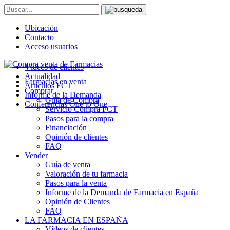
Ubicación
Contacto
Acceso usuarios
Vídeos de clientes
Actualidad
Farmacias en venta
Artículos FCT
Comprar
Informe de la Demanda
Guía de Compra
Conferencias One to One
Servicio Compra FCT
Pasos para la compra
Financiación
Opinión de clientes
FAQ
Vender
Guía de venta
Valoración de tu farmacia
Pasos para la venta
Informe de la Demanda de Farmacia en España
Opinión de Clientes
FAQ
LA FARMACIA EN ESPAÑA
Vídeos de clientes