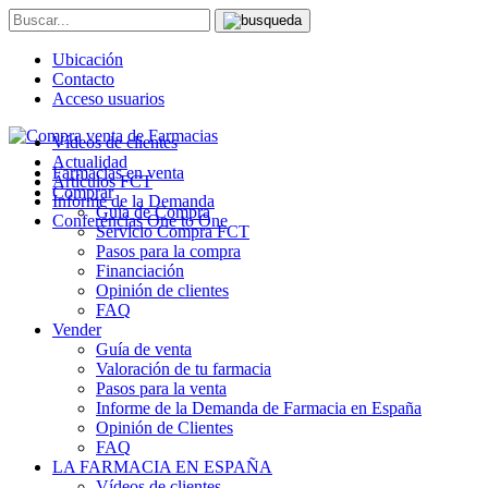
Ubicación
Contacto
Acceso usuarios
Vídeos de clientes
Actualidad
Farmacias en venta
Artículos FCT
Comprar
Informe de la Demanda
Guía de Compra
Conferencias One to One
Servicio Compra FCT
Pasos para la compra
Financiación
Opinión de clientes
FAQ
Vender
Guía de venta
Valoración de tu farmacia
Pasos para la venta
Informe de la Demanda de Farmacia en España
Opinión de Clientes
FAQ
LA FARMACIA EN ESPAÑA
Vídeos de clientes