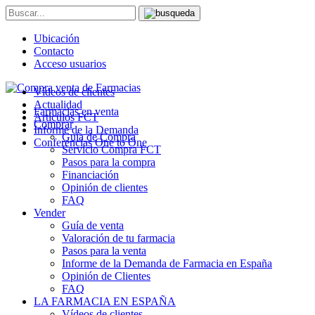
Ubicación
Contacto
Acceso usuarios
Vídeos de clientes
Actualidad
Farmacias en venta
Artículos FCT
Comprar
Informe de la Demanda
Guía de Compra
Conferencias One to One
Servicio Compra FCT
Pasos para la compra
Financiación
Opinión de clientes
FAQ
Vender
Guía de venta
Valoración de tu farmacia
Pasos para la venta
Informe de la Demanda de Farmacia en España
Opinión de Clientes
FAQ
LA FARMACIA EN ESPAÑA
Vídeos de clientes