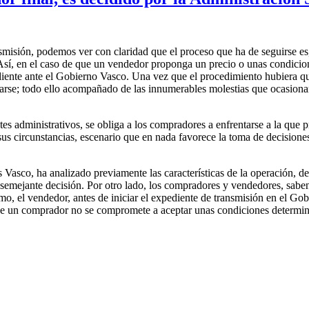
misión, podemos ver con claridad que el proceso que ha de seguirse es,
 Así, en el caso de que un vendedor proponga un precio o unas condicio
ediente ante el Gobierno Vasco. Una vez que el procedimiento hubiera q
se; todo ello acompañado de las innumerables molestias que ocasionan la
es administrativos, se obliga a los compradores a enfrentarse a la que 
s circunstancias, escenario que en nada favorece la toma de decisiones 
 Vasco, ha analizado previamente las características de la operación, 
 semejante decisión. Por otro lado, los compradores y vendedores, sab
imo, el vendedor, antes de iniciar el expediente de transmisión en el Go
ue un comprador no se compromete a aceptar unas condiciones determin