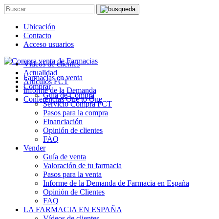
Ubicación
Contacto
Acceso usuarios
Vídeos de clientes
Actualidad
Farmacias en venta
Artículos FCT
Comprar
Informe de la Demanda
Guía de Compra
Conferencias One to One
Servicio Compra FCT
Pasos para la compra
Financiación
Opinión de clientes
FAQ
Vender
Guía de venta
Valoración de tu farmacia
Pasos para la venta
Informe de la Demanda de Farmacia en España
Opinión de Clientes
FAQ
LA FARMACIA EN ESPAÑA
Vídeos de clientes