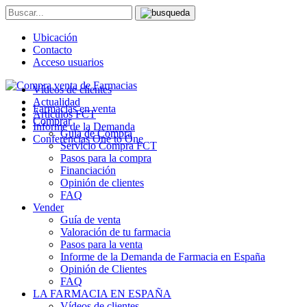
Ubicación
Contacto
Acceso usuarios
Vídeos de clientes
Actualidad
Farmacias en venta
Artículos FCT
Comprar
Informe de la Demanda
Guía de Compra
Conferencias One to One
Servicio Compra FCT
Pasos para la compra
Financiación
Opinión de clientes
FAQ
Vender
Guía de venta
Valoración de tu farmacia
Pasos para la venta
Informe de la Demanda de Farmacia en España
Opinión de Clientes
FAQ
LA FARMACIA EN ESPAÑA
Vídeos de clientes