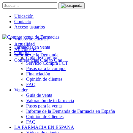
Ubicación
Contacto
Acceso usuarios
Vídeos de clientes
Actualidad
Farmacias en venta
Artículos FCT
Comprar
Informe de la Demanda
Guía de Compra
Conferencias One to One
Servicio Compra FCT
Pasos para la compra
Financiación
Opinión de clientes
FAQ
Vender
Guía de venta
Valoración de tu farmacia
Pasos para la venta
Informe de la Demanda de Farmacia en España
Opinión de Clientes
FAQ
LA FARMACIA EN ESPAÑA
Vídeos de clientes