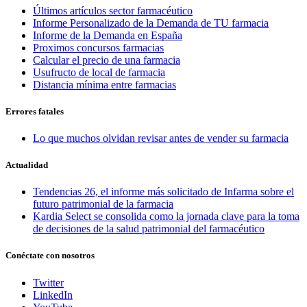
Últimos artículos sector farmacéutico
Informe Personalizado de la Demanda de TU farmacia
Informe de la Demanda en España
Proximos concursos farmacias
Calcular el precio de una farmacia
Usufructo de local de farmacia
Distancia mínima entre farmacias
Errores fatales
Lo que muchos olvidan revisar antes de vender su farmacia
Actualidad
Tendencias 26, el informe más solicitado de Infarma sobre el
futuro patrimonial de la farmacia
Kardia Select se consolida como la jornada clave para la toma
de decisiones de la salud patrimonial del farmacéutico
Conéctate con nosotros
Twitter
LinkedIn