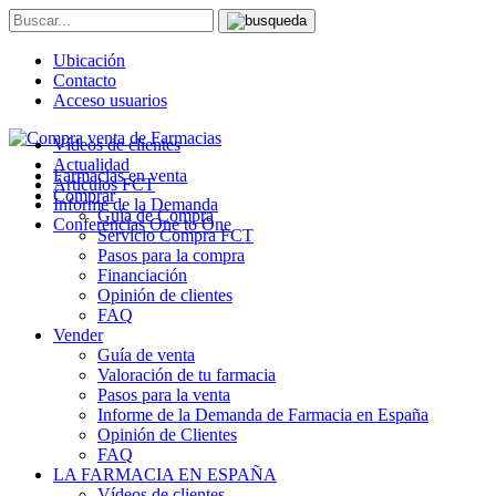
Ubicación
Contacto
Acceso usuarios
Vídeos de clientes
Actualidad
Farmacias en venta
Artículos FCT
Comprar
Informe de la Demanda
Guía de Compra
Conferencias One to One
Servicio Compra FCT
Pasos para la compra
Financiación
Opinión de clientes
FAQ
Vender
Guía de venta
Valoración de tu farmacia
Pasos para la venta
Informe de la Demanda de Farmacia en España
Opinión de Clientes
FAQ
LA FARMACIA EN ESPAÑA
Vídeos de clientes