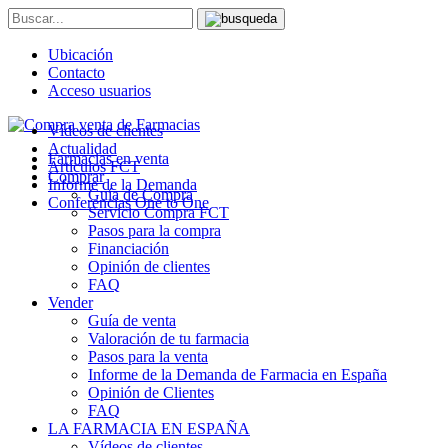
Ubicación
Contacto
Acceso usuarios
Vídeos de clientes
Actualidad
Farmacias en venta
Artículos FCT
Comprar
Informe de la Demanda
Guía de Compra
Conferencias One to One
Servicio Compra FCT
Pasos para la compra
Financiación
Opinión de clientes
FAQ
Vender
Guía de venta
Valoración de tu farmacia
Pasos para la venta
Informe de la Demanda de Farmacia en España
Opinión de Clientes
FAQ
LA FARMACIA EN ESPAÑA
Vídeos de clientes