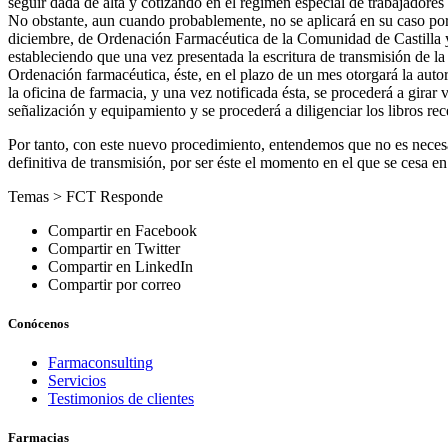
seguir dada de alta y cotizando en el régimen especial de trabajadores
No obstante, aun cuando probablemente, no se aplicará en su caso por
diciembre, de Ordenación Farmacéutica de la Comunidad de Castilla y
estableciendo que una vez presentada la escritura de transmisión de la o
Ordenación farmacéutica, éste, en el plazo de un mes otorgará la autor
la oficina de farmacia, y una vez notificada ésta, se procederá a girar
señalización y equipamiento y se procederá a diligenciar los libros rec
Por tanto, con este nuevo procedimiento, entendemos que no es necesa
definitiva de transmisión, por ser éste el momento en el que se cesa en 
Temas >
FCT Responde
Compartir en Facebook
Compartir en Twitter
Compartir en LinkedIn
Compartir por correo
Conócenos
Farmaconsulting
Servicios
Testimonios de clientes
Farmacias