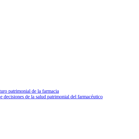
turo patrimonial de la farmacia
e decisiones de la salud patrimonial del farmacéutico