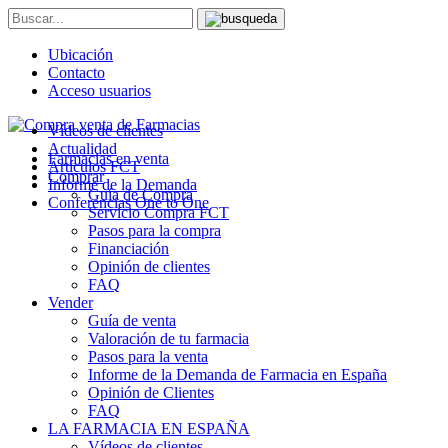
Ubicación
Contacto
Acceso usuarios
Vídeos de clientes
Actualidad
Farmacias en venta
Artículos FCT
Comprar
Informe de la Demanda
Guía de Compra
Conferencias One to One
Servicio Compra FCT
Pasos para la compra
Financiación
Opinión de clientes
FAQ
Vender
Guía de venta
Valoración de tu farmacia
Pasos para la venta
Informe de la Demanda de Farmacia en España
Opinión de Clientes
FAQ
LA FARMACIA EN ESPAÑA
Vídeos de clientes