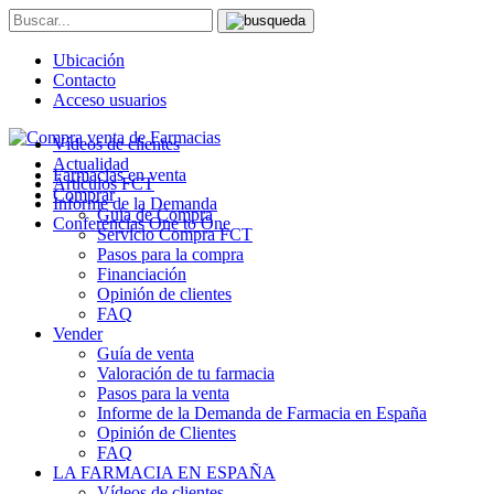
Ubicación
Contacto
Acceso usuarios
Vídeos de clientes
Actualidad
Farmacias en venta
Artículos FCT
Comprar
Informe de la Demanda
Guía de Compra
Conferencias One to One
Servicio Compra FCT
Pasos para la compra
Financiación
Opinión de clientes
FAQ
Vender
Guía de venta
Valoración de tu farmacia
Pasos para la venta
Informe de la Demanda de Farmacia en España
Opinión de Clientes
FAQ
LA FARMACIA EN ESPAÑA
Vídeos de clientes