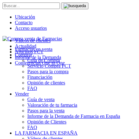
Ubicación
Contacto
Acceso usuarios
Vídeos de clientes
Actualidad
Farmacias en venta
Artículos FCT
Comprar
Informe de la Demanda
Guía de Compra
Conferencias One to One
Servicio Compra FCT
Pasos para la compra
Financiación
Opinión de clientes
FAQ
Vender
Guía de venta
Valoración de tu farmacia
Pasos para la venta
Informe de la Demanda de Farmacia en España
Opinión de Clientes
FAQ
LA FARMACIA EN ESPAÑA
Vídeos de clientes