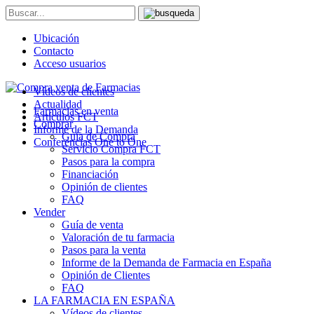
Ubicación
Contacto
Acceso usuarios
Vídeos de clientes
Actualidad
Farmacias en venta
Artículos FCT
Comprar
Informe de la Demanda
Guía de Compra
Conferencias One to One
Servicio Compra FCT
Pasos para la compra
Financiación
Opinión de clientes
FAQ
Vender
Guía de venta
Valoración de tu farmacia
Pasos para la venta
Informe de la Demanda de Farmacia en España
Opinión de Clientes
FAQ
LA FARMACIA EN ESPAÑA
Vídeos de clientes