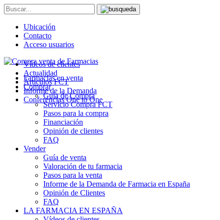
Ubicación
Contacto
Acceso usuarios
Vídeos de clientes
Actualidad
Farmacias en venta
Artículos FCT
Comprar
Informe de la Demanda
Guía de Compra
Conferencias One to One
Servicio Compra FCT
Pasos para la compra
Financiación
Opinión de clientes
FAQ
Vender
Guía de venta
Valoración de tu farmacia
Pasos para la venta
Informe de la Demanda de Farmacia en España
Opinión de Clientes
FAQ
LA FARMACIA EN ESPAÑA
Vídeos de clientes