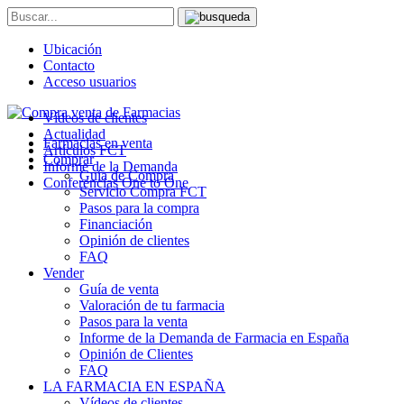
Ubicación
Contacto
Acceso usuarios
Vídeos de clientes
Actualidad
Farmacias en venta
Artículos FCT
Comprar
Informe de la Demanda
Guía de Compra
Conferencias One to One
Servicio Compra FCT
Pasos para la compra
Financiación
Opinión de clientes
FAQ
Vender
Guía de venta
Valoración de tu farmacia
Pasos para la venta
Informe de la Demanda de Farmacia en España
Opinión de Clientes
FAQ
LA FARMACIA EN ESPAÑA
Vídeos de clientes