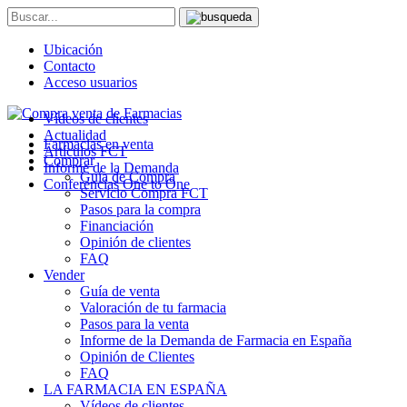
Ubicación
Contacto
Acceso usuarios
Vídeos de clientes
Actualidad
Farmacias en venta
Artículos FCT
Comprar
Informe de la Demanda
Guía de Compra
Conferencias One to One
Servicio Compra FCT
Pasos para la compra
Financiación
Opinión de clientes
FAQ
Vender
Guía de venta
Valoración de tu farmacia
Pasos para la venta
Informe de la Demanda de Farmacia en España
Opinión de Clientes
FAQ
LA FARMACIA EN ESPAÑA
Vídeos de clientes