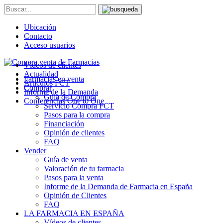
Ubicación
Contacto
Acceso usuarios
Vídeos de clientes
Actualidad
Farmacias en venta
Artículos FCT
Comprar
Informe de la Demanda
Guía de Compra
Conferencias One to One
Servicio Compra FCT
Pasos para la compra
Financiación
Opinión de clientes
FAQ
Vender
Guía de venta
Valoración de tu farmacia
Pasos para la venta
Informe de la Demanda de Farmacia en España
Opinión de Clientes
FAQ
LA FARMACIA EN ESPAÑA
Vídeos de clientes